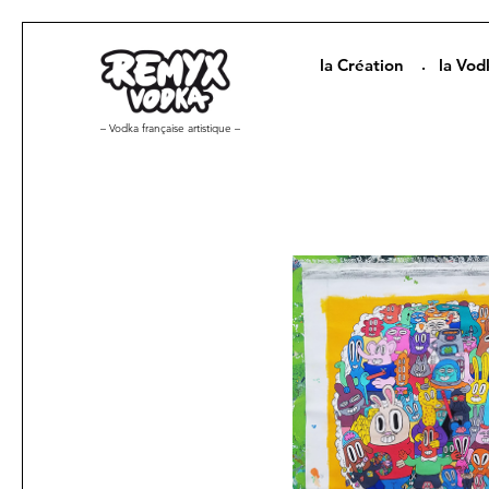
la Création
la Vod
– Vodka française artistique –