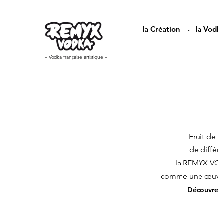
la Création
la Vod
– Vodka française artistique –
Fruit de
de différ
la REMYX V
comme une œuvr
Découvrez