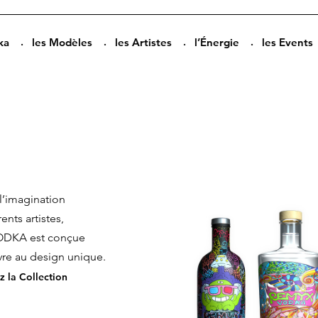
ka
les Modèles
les Artistes
l’Énergie
les Events
 l’imagination
ents artistes,
ODKA est conçue
e au design unique.
 la Collection