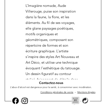
L’Imagière nomade, Aude
Villerouge, puise son inspiration
dans la faune, la flore, et les
éléments. Au fil de ses voyages,
elle glane paysages poétiques,
motifs organiques et
géométriques, composant son
répertoire de formes et son
écriture graphique. L’artiste
s’inspire des styles Art Nouveau et
Art Déco, et utilise une technique
évoquant l’esthétique du tatouage.
Un dessin figuratif au contour
stylisé, foisonnant de détails dans
Contactez-nous
son cloisonnement.
L’abus d’alcool est dangereux pour la santé, à consommer avec modération.
Conditions générales de vente
–
Mentions légales
Elle dessine de curieux animaux,
souvent menacés, à
l’environnement fragile, entre